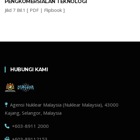
PENGKOMERSIALAN TEKNOLOGI
Jilid 7 Bil.1 [
PDF
|
Flipbook
]
HUBUNGI KAMI
Agensi Nuklear Malaysia (Nuklear Malaysia), 43000
Kajang, Selangor, Malaysia
+603-8911 2000
+603-89112153