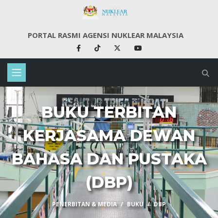
PORTAL RASMI AGENSI NUKLEAR MALAYSIA
BUKU TERBITAN
KERJASAMA DEWAN
BAHASA DAN PUSTAKA
(DBP)
PENERBITAN & MEDIA
BUKU
DBP