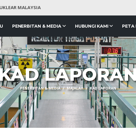
NUKLEAR MALAYSIA
JU
PENERBITAN & MEDIA
HUBUNGI KAMI
PETA
KAD LAPORA
PENERBITAN & MEDIA
MAJALAH
KAD LAPORAN