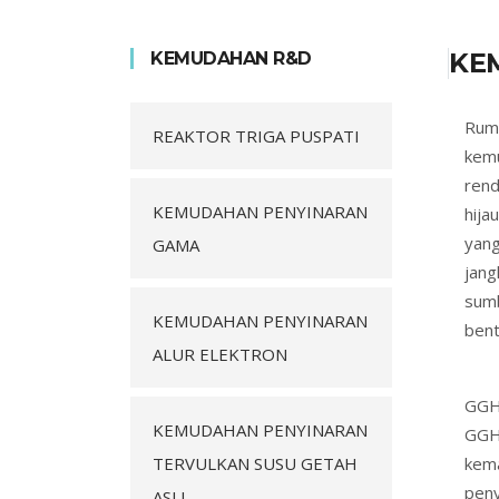
KE
KEMUDAHAN R&D
Rum
REAKTOR TRIGA PUSPATI
kemu
rend
KEMUDAHAN PENYINARAN
hija
yan
GAMA
jang
sumb
KEMUDAHAN PENYINARAN
bent
ALUR ELEKTRON
GGH 
KEMUDAHAN PENYINARAN
GGH 
TERVULKAN SUSU GETAH
kema
peny
ASLI