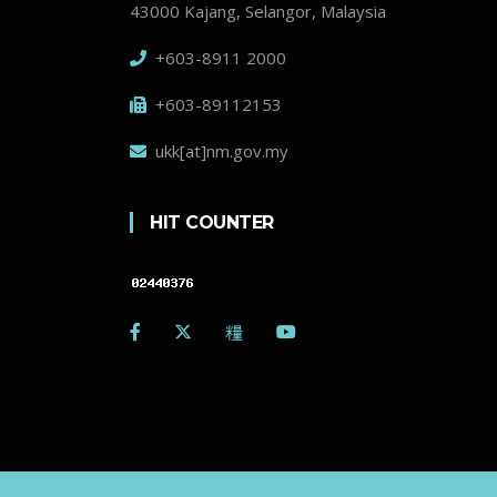
43000 Kajang, Selangor, Malaysia
+603-8911 2000
+603-89112153
ukk[at]nm.gov.my
HIT COUNTER