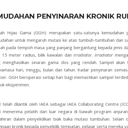
MUDAHAN PENYINARAN KRONIK RUM
ah Hijau Gama (GGH) merupakan satu-satunya kemudahan pen
dahan untuk mengaruh mutasi ke atas tumbuh-tumbuhan dan sa
ah pada tempoh masa yang panjang bergantung kepada jenis dan
u 15 meter radius, bilik kawalan dan
irradiator
.
Irradiator
mengan
g menghasilkan sinaran gama dos yang rendah. Sampel akan 
kamasa hari, minggu, bulan dan tahun. Kadar penyinaran semas
er. GGH beroperasi setiap hari bagi memastikan sampel terded
uk eksperimen.
telah dilantik oleh IAEA sebagai IAEA Collaborating Centre (IC
menerima pelatih dari luar negara di bawah program anjuran
hiran dalam penyelidikan biak baka mutasi tumbuhan. Selain
inaan kronik kepada penyelidik tempatan, pelajar serta mereka 