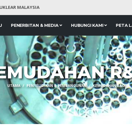
NUKLEAR MALAYSIA
U
PENERBITAN & MEDIA
HUBUNGI KAMI
PETA 
EMUDAHAN R
UTAMA
PENYELIDIKAN & PEMBANGUNAN
KEMUDAHAN R&D