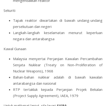
mengendalikan reaktor
Sekuriti
Tapak reaktor diwartakan di bawah undang-undang
persekutuan dan negeri
Langkah-langkah keselamatan menurut keperluan
negara dan antarabangsa
Kawal Gunaan
Malaysia menyertai Perjanjian Kawalan Percambahan
Senjata Nuklear (Treaty on Non-Proliferation of
Nuclear Weapons), 1968
Bahan-bahan nuklear adalah di bawah kawalan
antarabangsa dan nasional
RTP tertakluk kepada Perjanjian Projek Bekalan
(Project Supply Agreement), IAEA, 1979
Untuk maklumat lanjut, sila layari
SISPA.