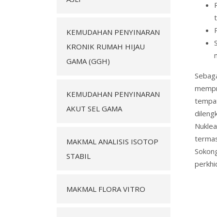
KEMUDAHAN PENYINARAN
KRONIK RUMAH HIJAU
GAMA (GGH)
Sebag
mempr
KEMUDAHAN PENYINARAN
tempat
AKUT SEL GAMA
dileng
Nuklea
termas
MAKMAL ANALISIS ISOTOP
Sokong
STABIL
perkh
MAKMAL FLORA VITRO