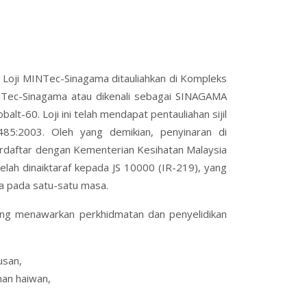
Loji MINTec-Sinagama ditauliahkan di Kompleks
MINTec-Sinagama atau dikenali sebagai SINAGAMA
-60. Loji ini telah mendapat pentauliahan sijil
485:2003. Oleh yang demikian, penyinaran di
erdaftar dengan Kementerian Kesihatan Malaysia
telah dinaiktaraf kepada JS 10000 (IR-219), yang
a pada satu-satu masa.
ng menawarkan perkhidmatan dan penyelidikan
usan,
nan haiwan,