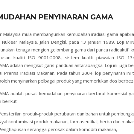
MUDAHAN PENYINARAN GAMA
r Malaysia mula membangunkan kemudahan iradiasi gama apabila 
 Nuklear Malaysia, Jalan Dengkil, pada 13 Januari 1989. Loji 
nakan tenaga mengion gelombang gama dari punca radioaktif kobalt
rusan kualiti ISO 9001:2008, sistem kualiti piawaian ISO 13
MA adalah mengikut garis panduan antarabangsa. Loji ini juga b
i Premis Iradiasi Makanan. Pada tahun 2004, loji penyinaran ini 
oleh menyinarkan pelbagai produk yang memerlukan dos berbez
AMA adalah pusat kemudahan penyinaran bertaraf komersial ya
 berikut:
Pensterilan produk-produk perubatan dan bahan untuk pembungk
Nyahkontaminasi produk makanan, farmaseutikal, herba dan maka
Penghapusan serangga perosak dalam komoditi makanan,