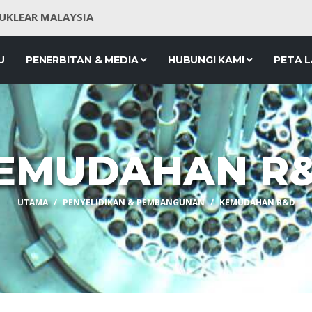
NUKLEAR MALAYSIA
U
PENERBITAN & MEDIA
HUBUNGI KAMI
PETA 
EMUDAHAN R
UTAMA
PENYELIDIKAN & PEMBANGUNAN
KEMUDAHAN R&D