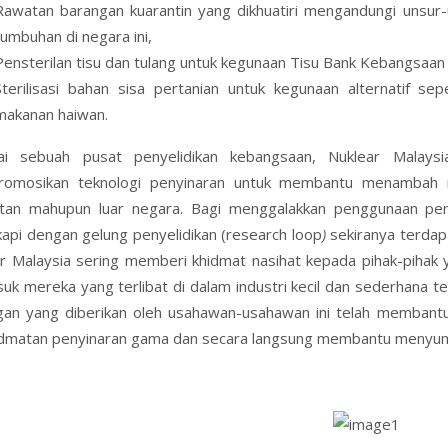
Rawatan barangan kuarantin yang dikhuatiri mengandungi unsur
tumbuhan di negara ini,
Pensterilan tisu dan tulang untuk kegunaan Tisu Bank Kebangsaan 
Sterilisasi bahan sisa pertanian untuk kegunaan alternatif se
makanan haiwan.
ai sebuah pusat penyelidikan kebangsaan, Nuklear Malay
omosikan teknologi penyinaran untuk membantu menambah ni
an mahupun luar negara. Bagi menggalakkan penggunaan penyi
kapi dengan gelung penyelidikan (research loop
)
sekiranya terdapat
r Malaysia sering memberi khidmat nasihat kepada pihak-pihak 
uk mereka yang terlibat di dalam industri kecil dan sederhana te
an yang diberikan oleh usahawan-usahawan ini telah membantu
idmatan penyinaran gama dan secara langsung membantu menyu