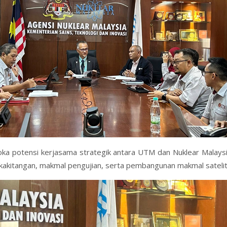
ka potensi kerjasama strategik antara UTM dan Nuklear Malaysia
kakitangan, makmal pengujian, serta pembangunan makmal satelit