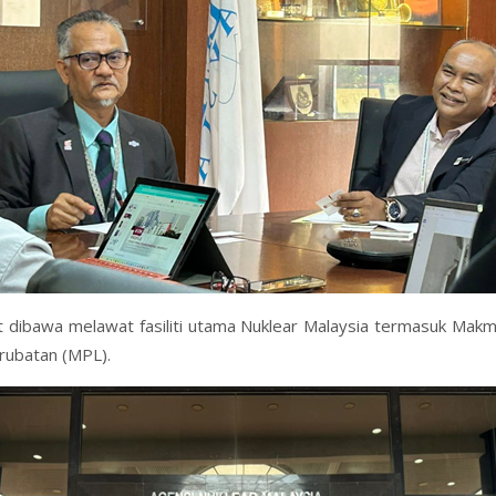
t dibawa melawat fasiliti utama Nuklear Malaysia termasuk Mak
rubatan (MPL).