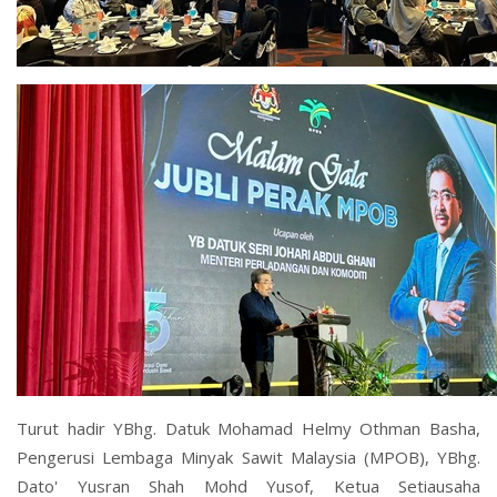
Turut hadir YBhg. Datuk Mohamad Helmy Othman Basha,
Pengerusi Lembaga Minyak Sawit Malaysia (MPOB), YBhg.
Dato' Yusran Shah Mohd Yusof, Ketua Setiausaha