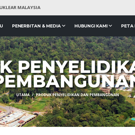
NUKLEAR MALAYSIA
JU
PENERBITAN & MEDIA
HUBUNGI KAMI
PETA
K PENYELIDIK
PEMBANGUNA
UTAMA
PRODUK PENYELIDIKAN DAN PEMBANGUNAN